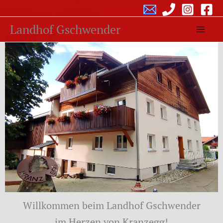
Zum
Inhalt
Landhof Gschwender
springen
Willkommen beim Landhof Gschwender
im Herzen von Kranzegg!