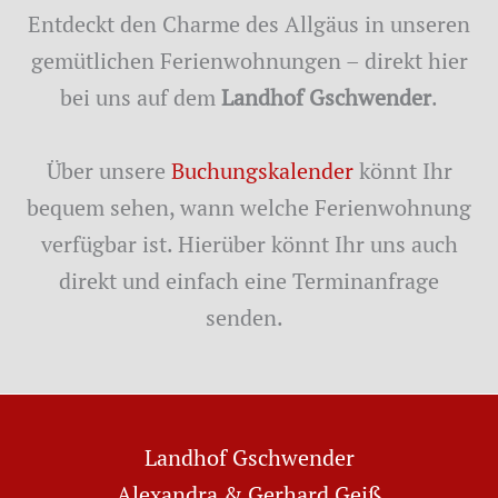
Entdeckt den Charme des Allgäus in unseren
gemütlichen Ferienwohnungen – direkt hier
bei uns auf dem
Landhof Gschwender
.
Über unsere
Buchungskalender
könnt Ihr
bequem sehen, wann welche Ferienwohnung
verfügbar ist. Hierüber könnt Ihr uns auch
direkt und einfach eine Terminanfrage
senden.
Landhof Gschwender
Alexandra & Gerhard Geiß